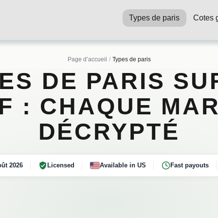
Types de paris
Cotes g
Page d’accueil
Types de paris
ES DE PARIS SU
F : CHAQUE MA
DÉCRYPTÉ
ût 2026
Licensed
Available in US
Fast payouts