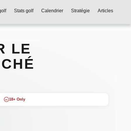
olf
Stats golf
Calendrier
Stratégie
Articles
R LE
RCHÉ
18+ Only
18+