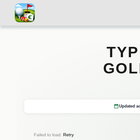
TYP
GOL
Updated ao
Failed to load.
Retry