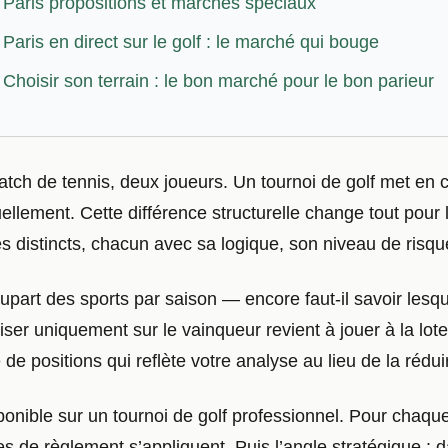
Paris propositions et marchés spéciaux
Paris en direct sur le golf : le marché qui bouge
Choisir son terrain : le bon marché pour le bon parieur
ch de tennis, deux joueurs. Un tournoi de golf met en c
llement. Cette différence structurelle change tout pour l
és distincts, chacun avec sa logique, son niveau de risqu
upart des sports par saison — encore faut-il savoir lesquel
iser uniquement sur le vainqueur revient à jouer à la lote
 de positions qui reflète votre analyse au lieu de la rédu
ponible sur un tournoi de golf professionnel. Pour cha
s de règlement s’appliquent. Puis l’angle stratégique : d