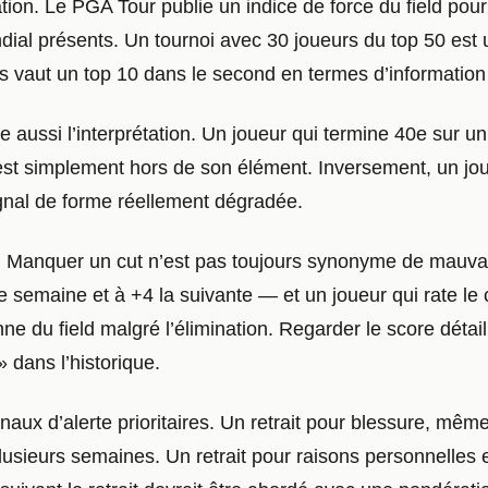
ation. Le PGA Tour publie un indice de force du field pou
ndial présents. Un tournoi avec 30 joueurs du top 50 est
s vaut un top 10 dans le second en termes d’information 
aussi l’interprétation. Un joueur qui termine 40e sur un l
 est simplement hors de son élément. Inversement, un jo
ignal de forme réellement dégradée.
Manquer un cut n’est pas toujours synonyme de mauvais
une semaine et à +4 la suivante — et un joueur qui rate l
e du field malgré l’élimination. Regarder le score détai
 dans l’historique.
naux d’alerte prioritaires. Un retrait pour blessure, mê
lusieurs semaines. Un retrait pour raisons personnelles e